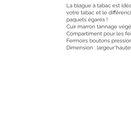
La blague à tabac est idé
votre tabac et le différenc
paquets égarés !
Cuir marron tannage végét
Compartiment pour les feu
Fermoirs boutons pression
Dimension : largeur*haute
Termes et
conditions