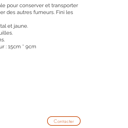
ale pour conserver et transporter
ier des autres fumeurs. Fini les
al et jaune.
illes.
s.
ur : 15cm * 9cm
Aline Bruneaud
Modalité
26400 Aouste-sur-Sye
0667947787
Contacter