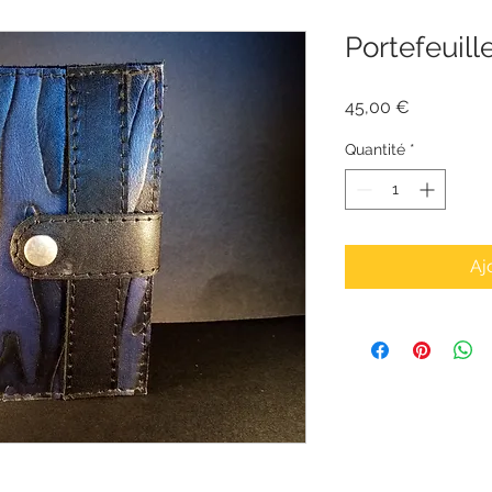
Portefeuill
Prix
45,00 €
Quantité
*
Aj