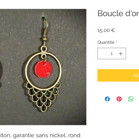
Boucle d'or
Prix
15,00 €
Quantité
*
Aj
iton, garantie sans nickel, rond