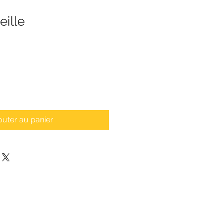
eille
outer au panier