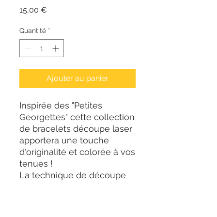
Prix
15,00 €
Quantité
*
Ajouter au panier
Inspirée des "Petites
Georgettes" cette collection
de bracelets découpe laser
apportera une touche
d'originalité et colorée à vos
tenues !
La technique de découpe
laser permet d'obtenir une
finition nette. Son côté
ajouré vous apportera