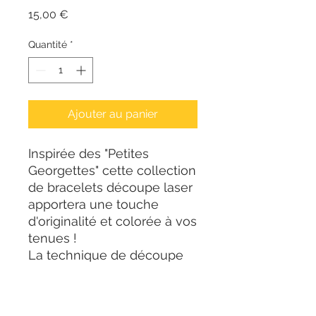
Prix
15,00 €
Quantité
*
Ajouter au panier
Inspirée des "Petites
Georgettes" cette collection
de bracelets découpe laser
apportera une touche
d'originalité et colorée à vos
tenues !
La technique de découpe
laser permet d'obtenir une
finition nette. Son côté
ajouré vous apportera