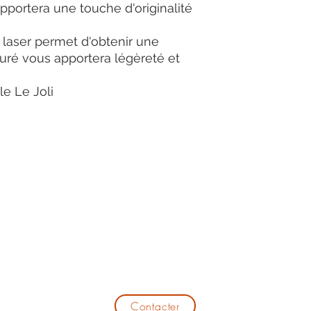
pportera une touche d'originalité
laser permet d'obtenir une
jouré vous apportera légèreté et
le Le Joli
Aline Bruneaud
Modalité
26400 Aouste-sur-Sye
0667947787
Contacter