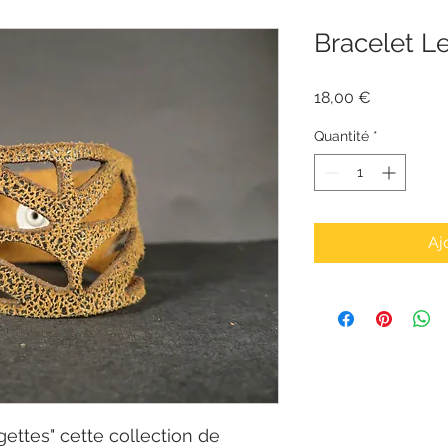
Bracelet Le
Prix
18,00 €
Quantité
*
Aj
gettes" cette collection de