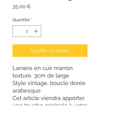
Prix
35,00 €
Quantité
*
Ajouter au panier
Lanière en cuir marron
texturé, 3cm de large
Style vintage, boucle dorée
arabesque
Cet article viendra apporter
une touche originale à votre
tenue.
Finition sur mesure à
votre taille lors du passage
de la commande (me