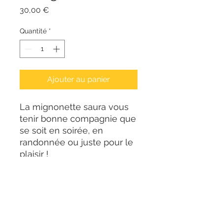
Prix
30,00 €
Quantité
*
Ajouter au panier
La mignonette saura vous
tenir bonne compagnie que
se soit en soirée, en
randonnée ou juste pour le
plaisir !
Transporter vos meilleurs
brevages avec classe !
Flasque à alcool en acier,
contenance : 20ml
Bandeau en cuir jaune,