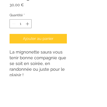
Prix
30,00 €
Quantité
*
Ajouter au panier
La mignonette saura vous
tenir bonne compagnie que
se soit en soirée, en
randonnée ou juste pour le
plaisir !
Transporter vos meilleurs
brevages avec classe !
Flasque à alcool en acier,
contenance : 20ml
Bandeau en cuir marron,