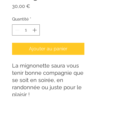
Prix
30,00 €
Quantité
*
Ajouter au panier
La mignonette saura vous
tenir bonne compagnie que
se soit en soirée, en
randonnée ou juste pour le
plaisir !
Transporter vos meilleurs
brevages avec classe !
Flasque à alcool en acier,
contenance : 20ml
Bandeau en cuir taupe,