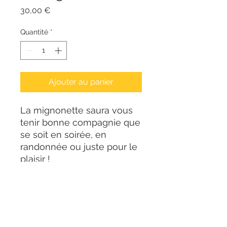
Prix
30,00 €
Quantité
*
Ajouter au panier
La mignonette saura vous
tenir bonne compagnie que
se soit en soirée, en
randonnée ou juste pour le
plaisir !
Transporter vos meilleurs
brevages avec classe !
Flasque à alcool en acier,
contenance : 20ml
Bandeau en cuir bordeaux,