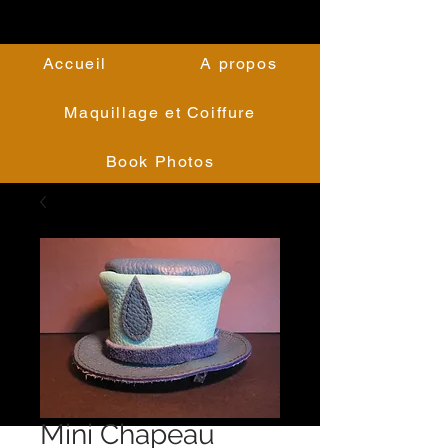
Accueil
A propos
Maquillage et Coiffure
Book Photos
Mini Chapeau