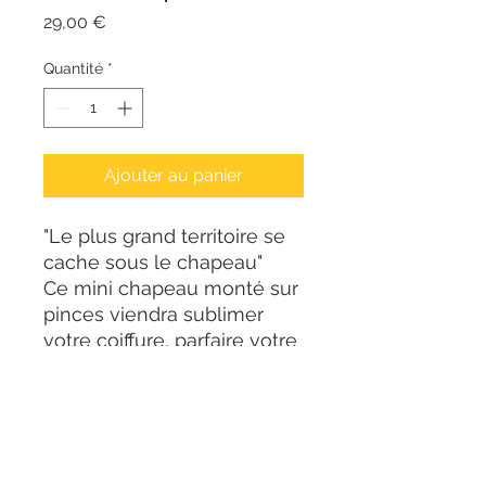
Prix
29,00 €
Quantité
*
Ajouter au panier
"Le plus grand territoire se
cache sous le chapeau"
Ce mini chapeau monté sur
pinces viendra sublimer
votre coiffure, parfaire votre
costume ou bien s'ajouter à
votre collection de couvres
chefs !
Cuir turquoise et bleu
Deux pinces pour la fixation