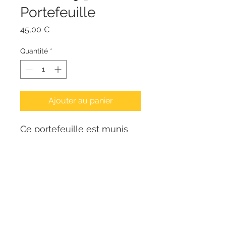
Portefeuille
Prix
45,00 €
Quantité
*
Ajouter au panier
Ce portefeuille est munis
de plusieurs rangements
vous permettant d'y ranger
vos cartes, carte d'identité,
permis, billets et monnaie.
Cuir marron vintage
Fermoirs bouton pression