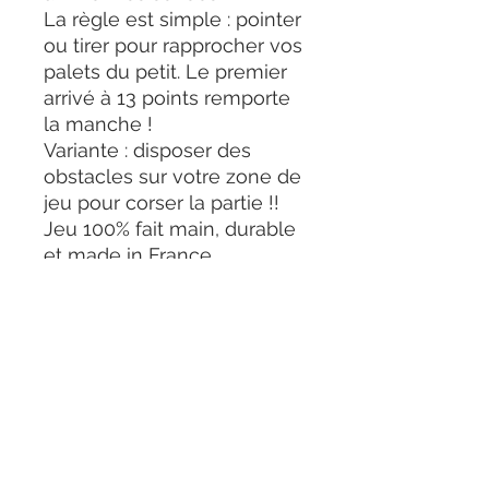
La règle est simple : pointer
ou tirer pour rapprocher vos
palets du petit. Le premier
arrivé à 13 points remporte
la manche !
Variante : disposer des
obstacles sur votre zone de
jeu pour corser la partie !!
Jeu 100% fait main, durable
et made in France.
Petit et compact le
Zouplaboom pourra vous
suivre partout !
Petit geste planète :
Pas de règles format papier
, il vous faudra flasher le QR
code en image de